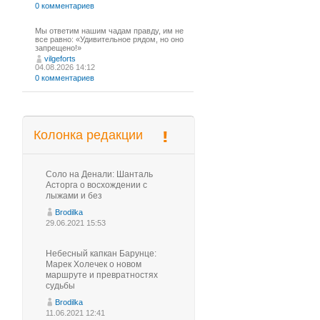
0 комментариев
Мы ответим нашим чадам правду, им не
все равно: «Удивительное рядом, но оно
запрещено!»
vilgeforts
04.08.2026 14:12
0 комментариев
Колонка редакции
Соло на Денали: Шанталь
Асторга о восхождении с
лыжами и без
Brodilka
29.06.2021 15:53
Небесный капкан Барунце:
Марек Холечек о новом
маршруте и превратностях
судьбы
Brodilka
11.06.2021 12:41