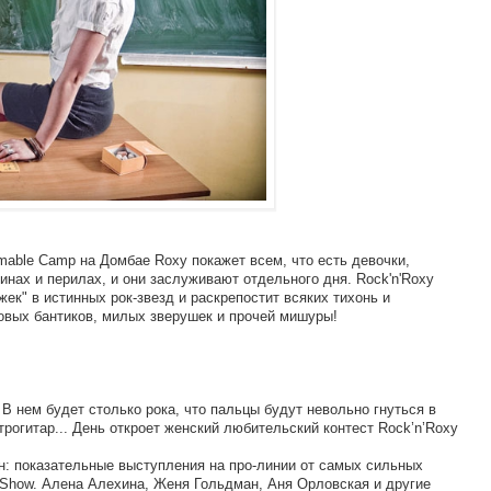
mable Camp на Домбае Roxy покажет всем, что есть девочки,
нах и перилах, и они заслуживают отдельного дня. Rock'n'Roxy
жек" в истинных рок-звезд и раскрепостит всяких тихонь и
овых бантиков, милых зверушек и прочей мишуры!
В нем будет столько рока, что пальцы будут невольно гнуться в
ктрогитар... День откроет женский любительский контест Rock’n’Roxy
н: показательные выступления на про-линии от самых сильных
 Show. Алена Алехина, Женя Гольдман, Аня Орловская и другие