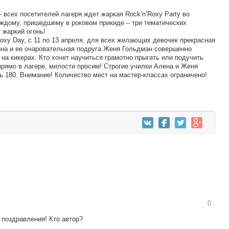
 всех посетителей лагеря ждет жаркая Rock’n’Roxy Party во
Каждому, пришедшему в роковом прикиде – три тематических
 жаркий огонь!
Roxy Day, с 11 по 13 апреля, для всех желающих девочек прекрасная
на и ее очаровательная подруга Женя Гольдман совершенно
на кикерах. Кто хочет научиться грамотно прыгать или подучить
прямо в лагере, милости просим! Строгие училки Алена и Женя
ть 180. Внимание! Количество мест на мастер-классах ограничено!
0
поздравления! Кто автор?