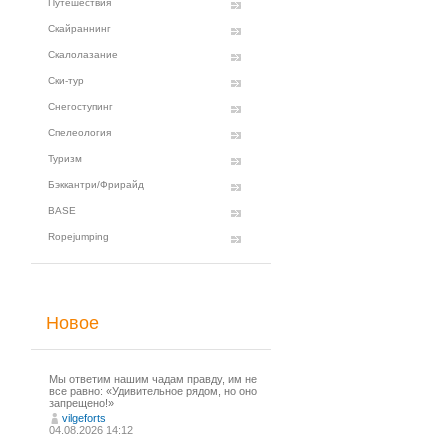
Путешествия
Скайраннинг
Скалолазание
Ски-тур
Снегоступинг
Спелеология
Туризм
Бэккантри/Фрирайд
BASE
Ropejumping
Новое
Мы ответим нашим чадам правду, им не
все равно: «Удивительное рядом, но оно
запрещено!»
vilgeforts
04.08.2026 14:12