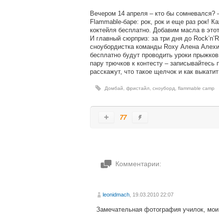
Вечером 14 апреля – кто бы сомневался? –
Flammable-баре: рок, рок и еще раз рок! 
коктейля бесплатно. Добавим масла в этот
И главный сюрприз: за три дня до Rock’n’
сноубордистка команды Roxy Алена Алехи
бесплатно будут проводить уроки прыжков 
пару трючков к контесту – записывайтесь 
расскажут, что такое щелчок и как выкати
Домбай
,
фристайл
,
сноуборд
,
flammable camp
77
Комментарии:
leonidmach
, 19.03.2010 22:07
Замечательная фотография училок, мои 