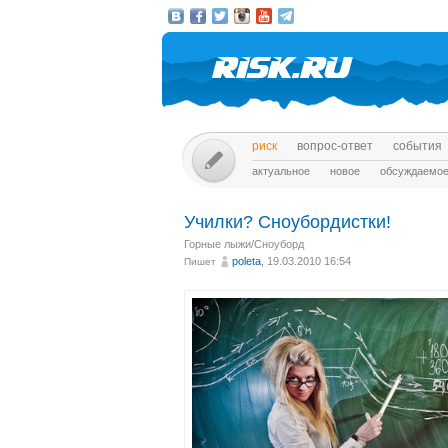
риск
вопрос-ответ
события
актуальное
новое
обсуждаемо
Училки? Сноубордистки!
Горные лыжи/Сноуборд
poleta
, 19.03.2010 16:54
Пишет