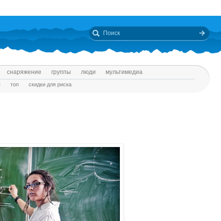
снаряжение
группы
люди
мультимедиа
е
топ
скидки для риска