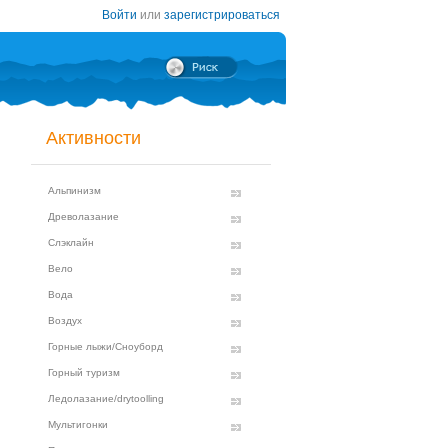
Войти
или
зарегистрироваться
Активности
Альпинизм
Древолазание
Слэклайн
Вело
Вода
Воздух
Горные лыжи/Сноуборд
Горный туризм
Ледолазание/drytoolling
Мультигонки