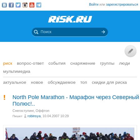
Войти
или
зарегистрироваться
риск
вопрос-ответ
события
снаряжение
группы
люди
мультимедиа
актуальное
новое
обсуждаемое
топ
скидки для риска
North Pole Marathon - Марафон через Северный
Полюс!..
Снегоступинг
,
Оффтоп
robinsya
, 10.04.2007 10:29
Пишет