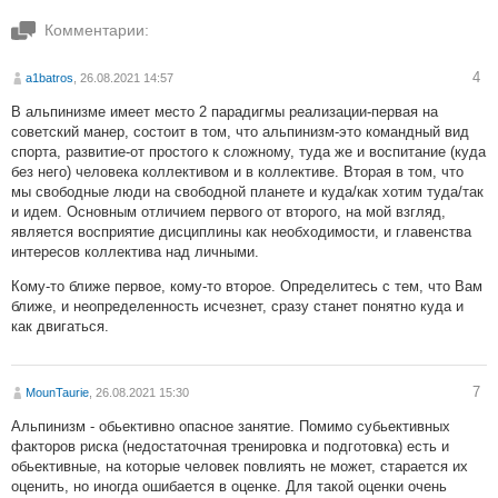
Комментарии:
4
a1batros
, 26.08.2021 14:57
В альпинизме имеет место 2 парадигмы реализации-первая на
советский манер, состоит в том, что альпинизм-это командный вид
спорта, развитие-от простого к сложному, туда же и воспитание (куда
без него) человека коллективом и в коллективе. Вторая в том, что
мы свободные люди на свободной планете и куда/как хотим туда/так
и идем. Основным отличием первого от второго, на мой взгляд,
является восприятие дисциплины как необходимости, и главенства
интересов коллектива над личными.
Кому-то ближе первое, кому-то второе. Определитесь с тем, что Вам
ближе, и неопределенность исчезнет, сразу станет понятно куда и
как двигаться.
7
MounTaurie
, 26.08.2021 15:30
Альпинизм - обьективно опасное занятие. Помимо субьективных
факторов риска (недостаточная тренировка и подготовка) есть и
обьективные, на которые человек повлиять не может, старается их
оценить, но иногда ошибается в оценке. Для такой оценки очень