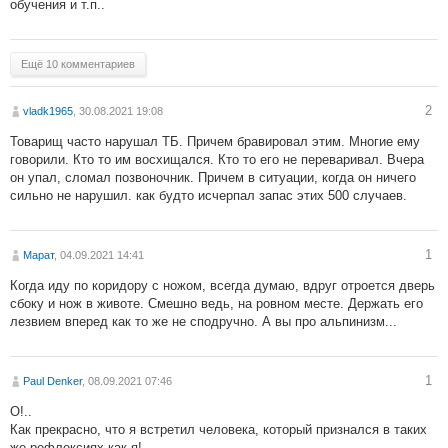
обучения и т.п..
Ещё 10 комментариев
2
vladk1965
, 30.08.2021 19:08
Товарищ часто нарушал ТБ. Причем бравировал этим. Многие ему
говорили. Кто то им восхищался. Кто то его не переваривал. Вчера
он упал, сломал позвоночник. Причем в ситуации, когда он ничего
сильно не нарушил. как будто исчерпал запас этих 500 случаев.
1
Марат
, 04.09.2021 14:41
Когда иду по коридору с ножом, всегда думаю, вдруг отроется дверь
сбоку и нож в животе. Смешно ведь, на ровном месте. Держать его
лезвием вперед как то же не сподручно. А вы про альпинизм...
1
Paul Denker
, 08.09.2021 07:46
О!..
Как прекрасно, что я встретил человека, который признался в таких
же рефлексиях как я!