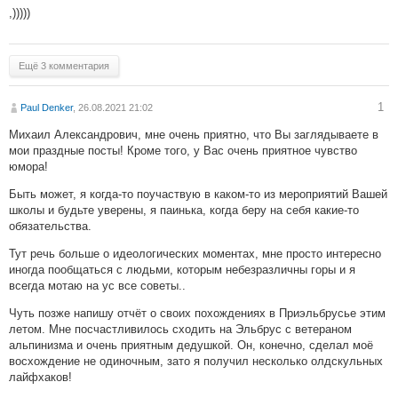
,)))))
Ещё 3 комментария
1
Paul Denker
, 26.08.2021 21:02
Михаил Александрович, мне очень приятно, что Вы заглядываете в
мои праздные посты! Кроме того, у Вас очень приятное чувство
юмора!
Быть может, я когда-то поучаствую в каком-то из мероприятий Вашей
школы и будьте уверены, я паинька, когда беру на себя какие-то
обязательства.
Тут речь больше о идеологических моментах, мне просто интересно
иногда пообщаться с людьми, которым небезразличны горы и я
всегда мотаю на ус все советы..
Чуть позже напишу отчёт о своих похождениях в Приэльбрусье этим
летом. Мне посчастливилось сходить на Эльбрус с ветераном
альпинизма и очень приятным дедушкой. Он, конечно, сделал моё
восхождение не одиночным, зато я получил несколько олдскульных
лайфхаков!