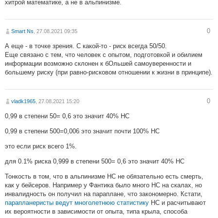
хитрой математике, а не в альпинизме.
0
Smart Ns
, 27.08.2021 09:35
А еще - в точке зрения. С какой-то - риск всегда 50/50.
Еще связано с тем, что человек с опытом, подготовкой и обилием
информации возможно склонен к бОльшей самоуверенности и
большему риску (при равно-рисковом отношении к жизни в принципе).
0
vladk1965
, 27.08.2021 15:20
0,99 в степени 50= 0,6 это значит 40% НС
0,99 в степени 500=0,006 это значит почти 100% НС
это если риск всего 1%.
для 0.1% риска 0,999 в степени 500= 0,6 это значит 40% НС
Тонкость в том, что в альпинизме НС не обязательно есть смерть,
как у бейсеров. Например у Фантика было много НС на скалах, но
инвалидность он получил на параплане, что закономерно. Кстати,
парапланеристы ведут многолетнюю статистику
НС и расчитывают
их вероятности в зависимости от опыта, типа крыла, способа