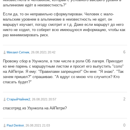
альпинизме идёт в неизвестность?"
Если да, то он неправильно сформулирован. Человек с мало-
мальским уровнем в альпинизме в неизвестность не идет, он
маршрут изучает, погоду смотрит и т.д. Даже если маршрут до него
никто не ходил, то соберет всю имеющуюся информацию, чтобы как
раз минимизировать риск.
6
Михаил Ситник
, 26.08.2021 20:42
Провожу сбор в Узунколе, в том числе в роли ОБ лагеря. Приходит
ко мне парень с маршрутным листом и просит его выпустить "соло"
на АйПетри. Я ему: "Правилами запрещено!" Он мне: "Я знаю". "Так
зачем пришел?" спрашиваю. "А вдруг со мною что случится? Кто
спасать будет?"
2
СтарыйЧайник2
, 26.08.2021 20:57
спасотряд из Узункола на АйПетри?
0
Paul Denker
, 26.08.2021 21:03