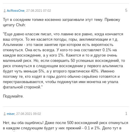
5
AcRossOne
, 27.08.2021 07:02
Тут в соседнем топике косвенно затрагивали этут тему. Привожу
цитату Chuh:
"Еще давно классик писал, что лавине все равно, когда кончается
ваш отпуск. То же касается погоды, горы, акклиматизации и т.д.
Альпинизм - это такое занятие при котором есть вероятность
откинуться. Она есть всегда. У кого-то она составляет 0.1% на
каждое восхождение, а у кого 1%. Кажется и то и другое очень
маленький риск. Но, если совершить 50 успешных восхождений, то
риск откинуться в следующем восхождении у первого альпиниста
будет чуть меньше 5%, а у второго практически 40%. Именно
поэтому те, кто ходят в горы долго обычно серьёзно готовятся и
перестраховаываются, чтобы подкинутая ими монетка не упала
фатальной стороной."
Подумайте.
1
miser
, 27.08.2021 09:02
Нет, вы оба ощиблись! Даже после 500 восхождений риск откинуться
в каждом следующем будет у них прежний - 0.1 и 1%. Дело тут в