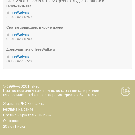
BIG CANOPY CAMPOUT 2023 фестиваль древонавтики и
гамаководства
TreeWalkers
21.06.2023 13:59
Снятие зависшего в кроне дрона
TreeWalkers
01.01.2023 15:00
Древонавтика с TreeWalkers
TreeWalkers
29.12.2022 22:28
© 1996—2026 Risk.ru
При полном или частичном использовании материалов
гиперссылка на risk.ru и автора материала обязательна.
Журнал «РИСК онсайт»
Реклама на сайте
Премия «Хрустальный пик»
О проекте
20 лет Риска