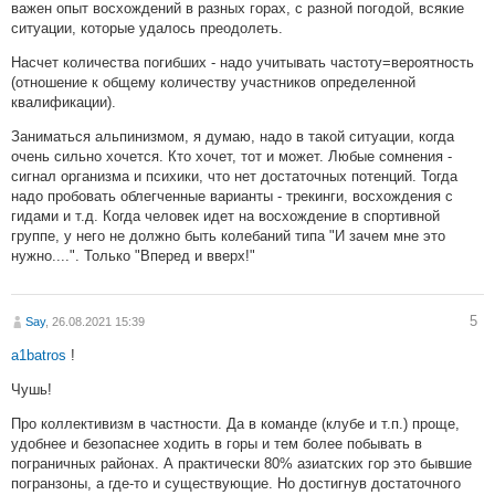
важен опыт восхождений в разных горах, с разной погодой, всякие
ситуации, которые удалось преодолеть.
Насчет количества погибших - надо учитывать частоту=вероятность
(отношение к общему количеству участников определенной
квалификации).
Заниматься альпинизмом, я думаю, надо в такой ситуации, когда
очень сильно хочется. Кто хочет, тот и может. Любые сомнения -
сигнал организма и психики, что нет достаточных потенций. Тогда
надо пробовать облегченные варианты - трекинги, восхождения с
гидами и т.д. Когда человек идет на восхождение в спортивной
группе, у него не должно быть колебаний типа "И зачем мне это
нужно....". Только "Вперед и вверх!"
5
Say
, 26.08.2021 15:39
a1batros
!
Чушь!
Про коллективизм в частности. Да в команде (клубе и т.п.) проще,
удобнее и безопаснее ходить в горы и тем более побывать в
пограничных районах. А практически 80% азиатских гор это бывшие
погранзоны, а где-то и существующие. Но достигнув достаточного