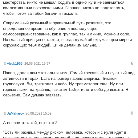
мастерства, никто не мешал ходить в одиночку и не заниматься
коллективными восхождениями. Главное никого не подставлять,
чтобы потом за тобой бегали и таскали.
Современный разумный и правильный путь развития, это
определенное время на обучение и последующее
самосовершенствование, как в группах, так и лично, можно и соло.
Но главный принцип остается, всегда думай об окружающем мире и
окружающих тебя людей....и не делай им больно...
6
vladk1965
, 26.08.2021 15:57
Павел, дался вам этот альпинизм. Самый тоскливый и неуютный вид
активности в горах. Есть например парапланеризм. Никакой
групповухи. Вы, тряпколет и небо. Ну травматолог еще. Ну или
горные лыжи, на крайняк, накатил 150гр. и лети себе до выката. Я
серьезно. Сам думаю завязать.
0
JaMakarov
, 26.08.2021 15:59
А вопрос-то какой, вот этот?
"Есть ли разница между риском человека, который с нуля идёт в
неизвестноть и человеком, который с условного высшего уровня в