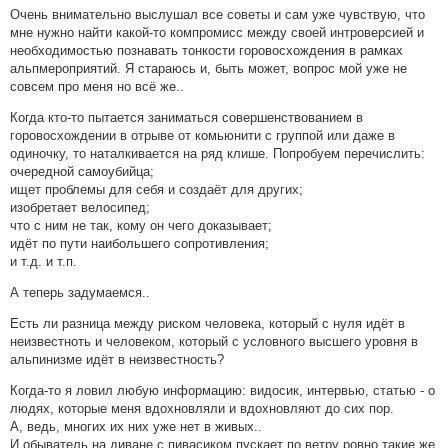
Очень внимательно выслушал все советы и сам уже чувствую, что
мне нужно найти какой-то компромисс между своей интроверсией и
необходимостью познавать тонкости горовосхождения в рамках
альпмероприятий. Я стараюсь и, быть может, вопрос мой уже не
совсем про меня но всё же..
Когда кто-то пытается заниматься совершенствованием в
горовосхождении в отрыве от комьюнити с группой или даже в
одиночку, то наталкивается на ряд клише. Попробуем перечислить:
очередной самоубийца;
ищет проблемы для себя и создаёт для других;
изобретает велосипед;
что с ним не так, кому он чего доказывает;
идёт по пути наибольшего сопротивления;
и т.д. и т.п.
А теперь задумаемся..
Есть ли разница между риском человека, который с нуля идёт в
неизвестноть и человеком, который с условного высшего уровня в
альпинизме идёт в неизвестность?
Когда-то я ловил любую информацию: видосик, интервью, статью - о
людях, которые меня вдохновляли и вдохновляют до сих пор.
А, ведь, многих их них уже нет в живых..
И обыватель на диване с пивасиком пускает по ветру ровно такие же