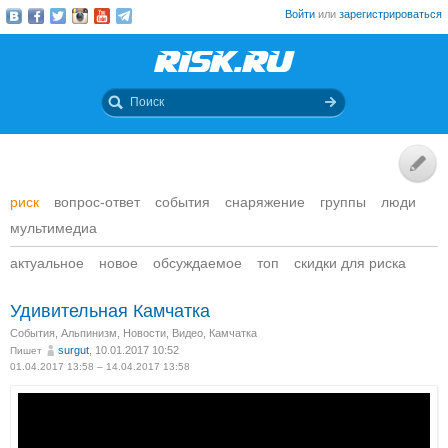
Войти
или
зарегистрироваться
риск
вопрос-ответ
события
снаряжение
группы
люди
мультимедиа
актуальное
новое
обсуждаемое
топ
скидки для риска
Удивительная Камчатка
События
,
Альпинизм
,
Новости
,
Видео
,
Камчатка
surgut
, 10.01.2017 10:52
Пишет
01.04.2017 13:58 – 14.04.2017 13:58