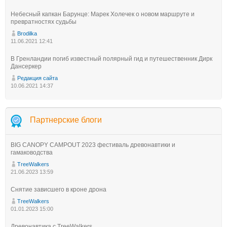
Небесный капкан Барунце: Марек Холечек о новом маршруте и
превратностях судьбы
Brodilka
11.06.2021 12:41
В Гренландии погиб известный полярный гид и путешественник Дирк
Дансеркер
Редакция сайта
10.06.2021 14:37
Партнерские блоги
BIG CANOPY CAMPOUT 2023 фестиваль древонавтики и
гамаководства
TreeWalkers
21.06.2023 13:59
Снятие зависшего в кроне дрона
TreeWalkers
01.01.2023 15:00
Древонавтика с TreeWalkers