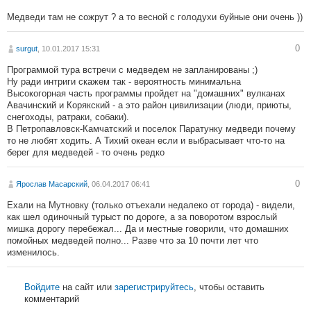
Медведи там не сожрут ? а то весной с голодухи буйные они очень ))
0
surgut
, 10.01.2017 15:31
Программой тура встречи с медведем не запланированы ;)
Ну ради интриги скажем так - вероятность минимальна
Высокогорная часть программы пройдет на "домашних" вулканах
Авачинский и Корякский - а это район цивилизации (люди, приюты,
снегоходы, ратраки, собаки).
В Петропавловск-Камчатский и поселок Паратунку медведи почему
то не любят ходить. А Тихий океан если и выбрасывает что-то на
берег для медведей - то очень редко
0
Ярослав Масарский
, 06.04.2017 06:41
Ехали на Мутновку (только отъехали недалеко от города) - видели,
как шел одиночный турыст по дороге, а за поворотом взрослый
мишка дорогу перебежал... Да и местные говорили, что домашних
помойных медведей полно... Разве что за 10 почти лет что
изменилось.
Войдите
на сайт или
зарегистрируйтесь
, чтобы оставить
комментарий